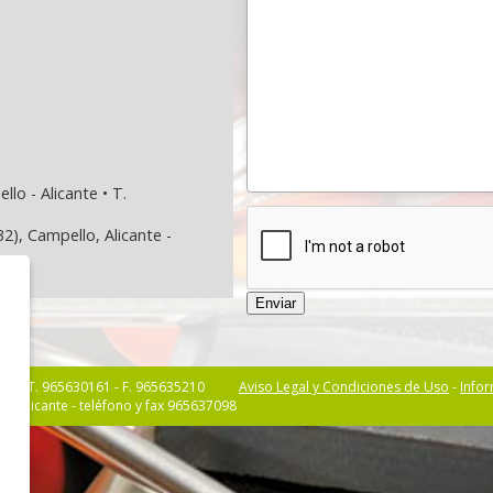
lo - Alicante • T.
2), Campello, Alicante -
nte • T. 965630161 - F. 965635210
Aviso Legal y Condiciones de Uso
-
Info
o, Alicante - teléfono y fax 965637098