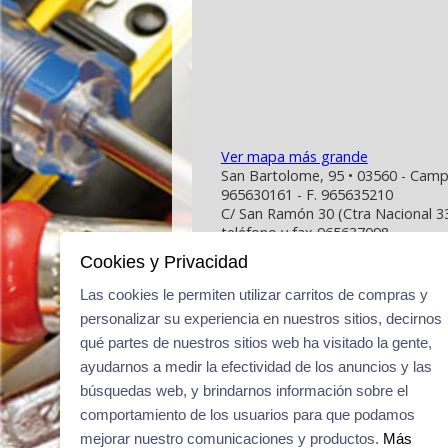
Ver mapa más grande
San Bartolome, 95 • 03560 - Campel
965630161 - F. 965635210
C/ San Ramón 30 (Ctra Nacional 33
teléfono y fax 965637098
Cookies y Privacidad
Las cookies le permiten utilizar carritos de compras y
personalizar su experiencia en nuestros sitios, decirnos
qué partes de nuestros sitios web ha visitado la gente,
San Bartolome, 95 • 03560 - Campello - Alica
ayudarnos a medir la efectividad de los anuncios y las
C/ San Ramón 30 (Ctra Nacional 332), Campell
búsquedas web, y brindarnos información sobre el
comportamiento de los usuarios para que podamos
mejorar nuestro comunicaciones y productos.
Más