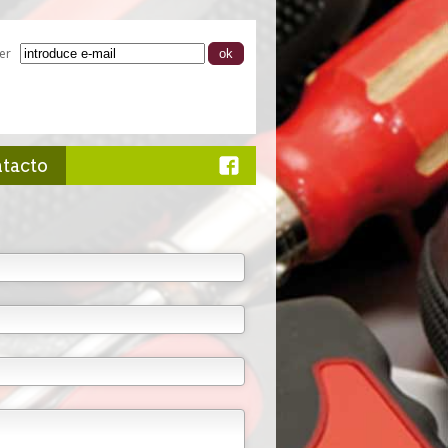
er
ntacto